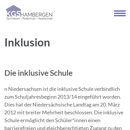
Zum
Inhalt
springen
(Enter
drücken)
Inklusion
Die inklusive Schule
n Niedersachsen ist die inklusive Schule verbindlich
zum Schuljahresbeginn 2013/14 eingeführt worden.
Dies hat der Niedersächsische Landtag am 20. März
2012 mit breiter Mehrheit beschlossen. Die inklusive
Schule ermöglicht den Schüler*innen einen
barrierefreien und gleichberechtigten Zugang zu den