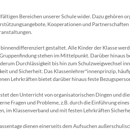
ielfältigen Bereichen unserer Schule wider. Dazu gehören o
erstützungsangebote, Kooperationen und Partnerschaften s
ranstaltungen.
binnendifferenziert gestaltet. Alle Kinder der Klasse wer
ruppenfindung stehen im Mittelpunkt. Darüber hinaus be
ederum Durchlässigkeit bis hin zum Schulzweigwechsel in
hkeit und Sicherheit. Das Klassenlehrer*innenprinzip, häuf
nen Lehrkräften bietet darüber hinaus feste Bezugsperson
astet den Unterricht von organisatorischen Dingen und die
nterne Fragen und Probleme, z.B. durch die Einführung eine
en, im Klassenverband und mit festen Lehrkräften Sicherhei
lassentage dienen einerseits dem Aufsuchen außerschulisc