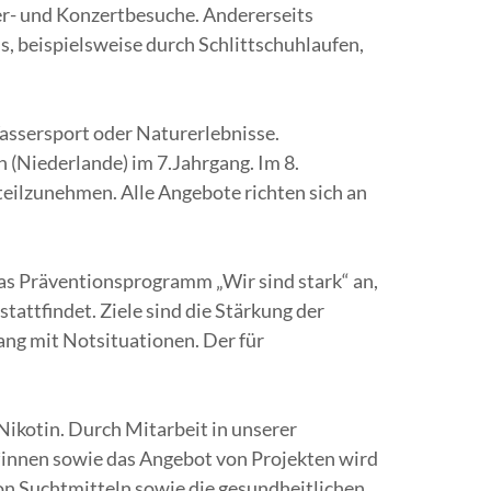
er- und Konzertbesuche. Andererseits
 beispielsweise durch Schlittschuhlaufen,
assersport oder Naturerlebnisse.
 (Niederlande) im 7.Jahrgang. Im 8.
teilzunehmen. Alle Angebote richten sich an
das Präventionsprogramm „Wir sind stark“ an,
ttfindet. Ziele sind die Stärkung der
ng mit Notsituationen. Der für
Nikotin. Durch Mitarbeit in unserer
*innen sowie das Angebot von Projekten wird
n Suchtmitteln sowie die gesundheitlichen,