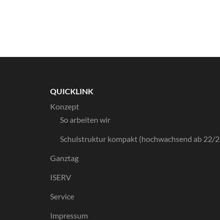
QUICKLINK
Konzept
So arbeiten wir
Schulstruktur kompakt (hochwachsend ab 22/2
Ganztag
ISERV
Service
Impressum