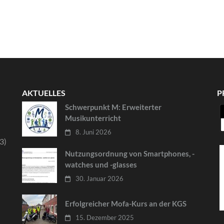
AKTUELLES
P
Schwerpunkt M: Erweiterter
Musikunterricht
8. Juni 2026
3)
Nutzungsordnung von Smartphones, -
watches und -glasses
30. Januar 2026
Erfolgreicher Mofa-Kurs an der KGS
15. Dezember 2025