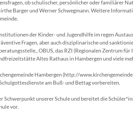
nsfragen, ob schulischer, persönlicher oder familiärer Nat
irthe Barger und Werner Schwegmann. Weitere Informatio
emeinde.
Institutionen der Kinder- und Jugendhilfe im regen Austau
äventive Fragen, aber auch disziplinarische und sanktion
eratungsstelle,, OBUS, das RZI (Regionalen Zentrum für I
dfreizeitstätte Altes Rathaus in Hambergen und viele meh
rchengemeinde Hambergen (http://www.kirchengemeinde-h
 Schulgottesdienste am Buß- und Bettag vorbereiten.
her Schwerpunkt unserer Schule und bereitet die Schüler*
ule vor.