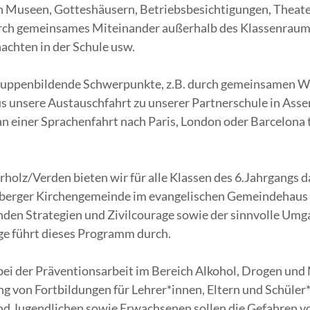
on Museen, Gotteshäusern, Betriebsbesichtigungen, Theat
urch gemeinsames Miteinander außerhalb des Klassenraums,
chten in der Schule usw.
gruppenbildende Schwerpunkte, z.B. durch gemeinsamen W
s unsere Austauschfahrt zu unserer Partnerschule in Assen
an einer Sprachenfahrt nach Paris, London oder Barcelona 
rholz/Verden bieten wir für alle Klassen des 6.Jahrgangs 
berger Kirchengemeinde im evangelischen Gemeindehaus sta
en Strategien und Zivilcourage sowie der sinnvolle Umga
ge führt dieses Programm durch.
bei der Präventionsarbeit im Bereich Alkohol, Drogen und 
 von Fortbildungen für Lehrer*innen, Eltern und Schüler
nd Jugendlichen sowie Erwachsenen sollen die Gefahren vo