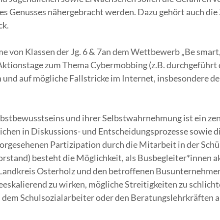
ihres Genusses nähergebracht werden. Dazu gehört auch di
ck.
von Klassen der Jg. 6 & 7an dem Wettbewerb „Be smart, d
Aktionstage zum Thema Cybermobbing (z.B. durchgeführt dur
und auf mögliche Fallstricke im Internet, insbesondere d
lbstbewusstseins und ihrer Selbstwahrnehmung ist ein zent
lichen in Diskussions- und Entscheidungsprozesse sowie d
vorgesehenen Partizipation durch die Mitarbeit in der Sch
stand) besteht die Möglichkeit, als Busbegleiter*innen ak
Landkreis Osterholz und den betroffenen Busunternehmen d
eeskalierend zu wirken, mögliche Streitigkeiten zu schlich
 dem Schulsozialarbeiter oder den Beratungslehrkräften