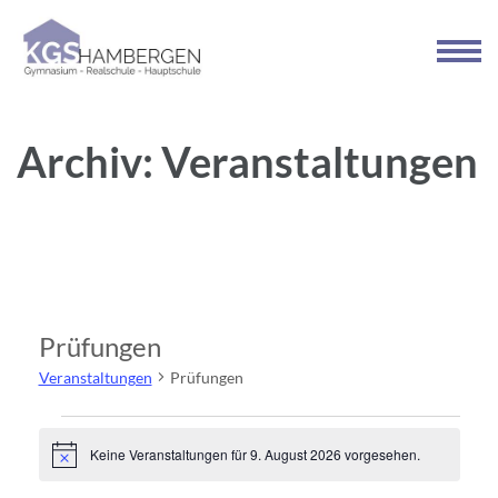
Zum
Inhalt
springen
(Enter
drücken)
Archiv:
Veranstaltungen
Prüfungen
Veranstaltungen
Prüfungen
Veranstaltungen
Keine Veranstaltungen für 9. August 2026 vorgesehen.
Hinweis
für