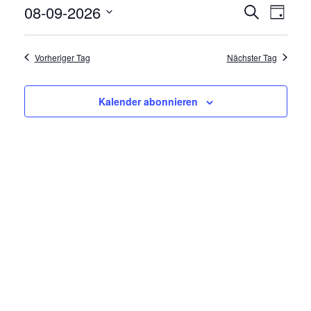
08-09-2026
Veranst
Veran
Suche
9.
Tag
Datum
Ansic
Suche
August
wählen.
Navi
Vorheriger Tag
Nächster Tag
und
2026
Ansichte
Kalender abonnieren
Navigat