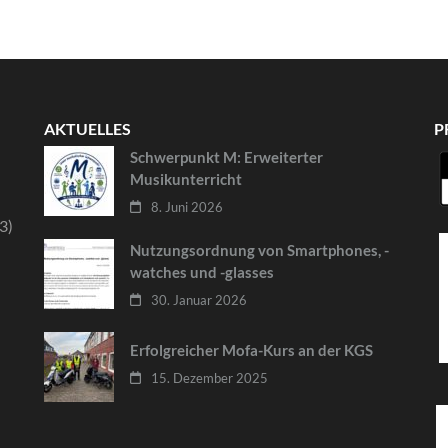
AKTUELLES
P
Schwerpunkt M: Erweiterter
Musikunterricht
8. Juni 2026
3)
Nutzungsordnung von Smartphones, -
watches und -glasses
30. Januar 2026
Erfolgreicher Mofa-Kurs an der KGS
15. Dezember 2025