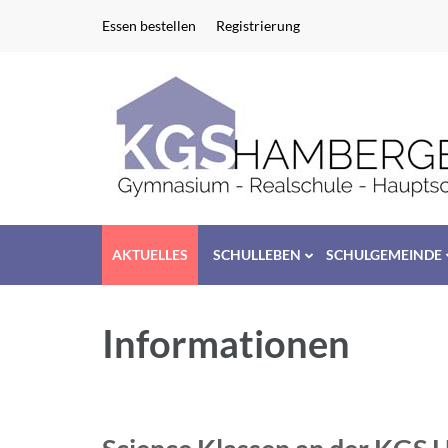
Zum
Essen bestellen
Registrierung
Inhalt
springen
(Enter
drücken)
AKTUELLES
SCHULLEBEN
SCHULGEMEINDE
Informationen