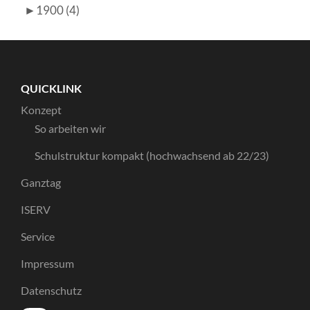
►
1900 (4)
QUICKLINK
Konzept
So arbeiten wir
Schulstruktur kompakt (hochwachsend ab 22/23)
Ganztag
ISERV
Service
Impressum
Datenschutz