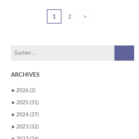
Seitennummerierung
Seite
Seite
1
2
>
der
Beiträge
Suchen
nach:
ARCHIVES
►
2026 (2)
►
2025 (31)
►
2024 (37)
►
2023 (32)
►
2022 (24)