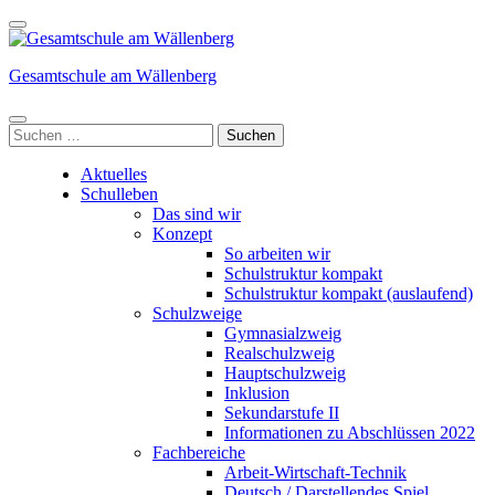
Zum
Inhalt
springen
Gesamtschule am Wällenberg
(Enter
drücken)
Suchen
nach:
Aktuelles
Schulleben
Das sind wir
Konzept
So arbeiten wir
Schulstruktur kompakt
Schulstruktur kompakt (auslaufend)
Schulzweige
Gymnasialzweig
Realschulzweig
Hauptschulzweig
Inklusion
Sekundarstufe II
Informationen zu Abschlüssen 2022
Fachbereiche
Arbeit-Wirtschaft-Technik
Deutsch / Darstellendes Spiel