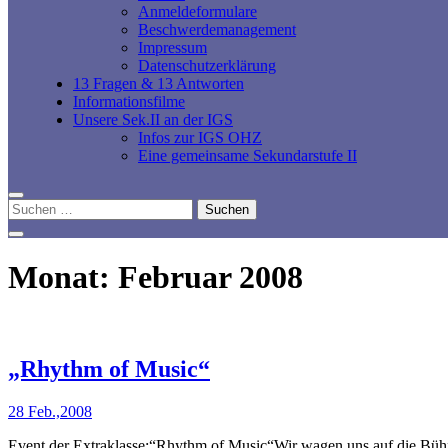
Anmeldeformulare
Beschwerdemanagement
Impressum
Datenschutzerklärung
13 Fragen & 13 Antworten
Informationsfilme
Unsere Sek.II an der IGS
Infos zur IGS OHZ
Eine gemeinsame Sekundarstufe II
Suchen
nach:
Monat:
Februar 2008
„Rhythm of Music“
28 Feb.,2008
Event der Extraklasse:“Rhythm of Music“Wir wagen uns auf die Büh