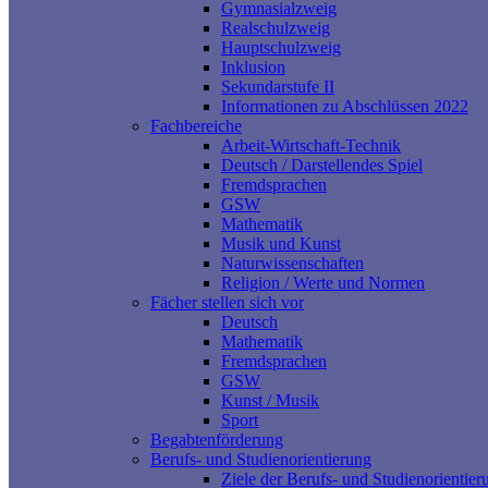
Gymnasialzweig
Realschulzweig
Hauptschulzweig
Inklusion
Sekundarstufe II
Informationen zu Abschlüssen 2022
Fachbereiche
Arbeit-Wirtschaft-Technik
Deutsch / Darstellendes Spiel
Fremdsprachen
GSW
Mathematik
Musik und Kunst
Naturwissenschaften
Religion / Werte und Normen
Fächer stellen sich vor
Deutsch
Mathematik
Fremdsprachen
GSW
Kunst / Musik
Sport
Begabtenförderung
Berufs- und Studienorientierung
Ziele der Berufs- und Studienorientier