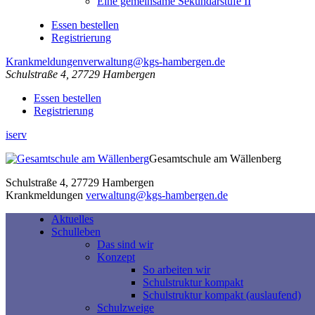
Eine gemeinsame Sekundarstufe II
Essen bestellen
Registrierung
Krankmeldungen
verwaltung@kgs-hambergen.de
Schulstraße 4, 27729 Hambergen
Essen bestellen
Registrierung
iserv
Gesamtschule am Wällenberg
Schulstraße 4, 27729 Hambergen
Krankmeldungen
verwaltung@kgs-hambergen.de
Aktuelles
Schulleben
Das sind wir
Konzept
So arbeiten wir
Schulstruktur kompakt
Schulstruktur kompakt (auslaufend)
Schulzweige