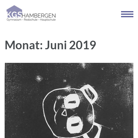
Zum
Inhalt
springen
(Enter
drücken)
Monat:
Juni 2019