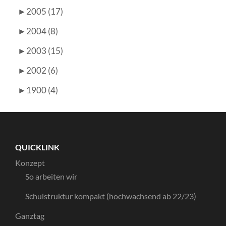
►
2005 (17)
►
2004 (8)
►
2003 (15)
►
2002 (6)
►
1900 (4)
QUICKLINK
Konzept
So arbeiten wir
Schulstruktur kompakt (hochwachsend ab 22/23)
Ganztag