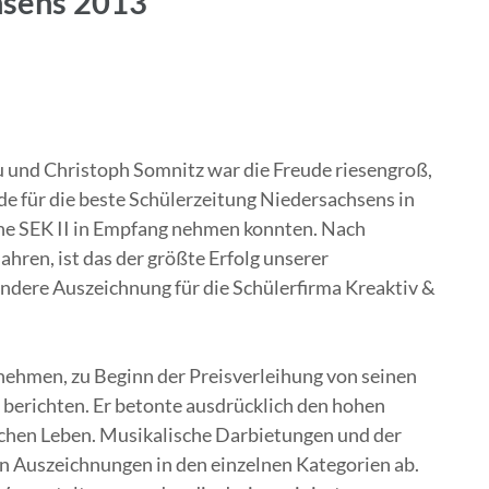
hsens 2013
 und Christoph Somnitz war die Freude riesengroß,
de für die beste Schülerzeitung Niedersachsens in
ne SEK II in Empfang nehmen konnten.
Nach
Jahren, ist das der größte Erfolg unserer
dere Auszeichnung für die Schülerfirma Kreaktiv &
 nehmen, zu Beginn der Preisverleihung von seinen
 berichten. Er betonte ausdrücklich den hohen
schen Leben. Musikalische Darbietungen und der
en Auszeichnungen in den einzelnen Kategorien ab.