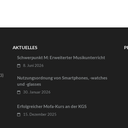
AKTUELLES
P
Schwerpunkt M: Erweiterter Musikunterricht
8. Juni 2026
3)
Nutzungsordnung von Smartphones, -watches
und -glasses
30. Januar 2026
Erfolgreicher Mofa-Kurs an der KGS
15. Dezember 2025