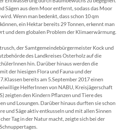
 der Entwässerung durch Baumbewuchs zu begegnen.
nd Sägen aus dem Moor entfernt, sodass das Moor
en wird. Wenn man bedenkt, dass schon 10 qm
können, ein Hektar bereits 29 Tonnen, erkennt man
rt und dem globalen Problem der Klimaerwärmung.
altrusch, der Samtgemeindebürgermeister Kock und
tzbehörde des Landkreises Osterholz auf die
chülerInnen hin. Darüber hinaus werden die
it der hiesigen Flora und Fauna und der
e 7.Klassen bereits am 5.September 2017 einen
eiwillige HelferInnen von NABU, Kreisjägerschaft
S) zeigten den Kindern Pflanzen und Tiere des
en und Losungen. Darüber hinaus durften sie schon
re und Säge aktiv entkusseln und mit allen Sinnen
her Tag in der Natur macht, zeigte sich bei der
-Schnuppertages.