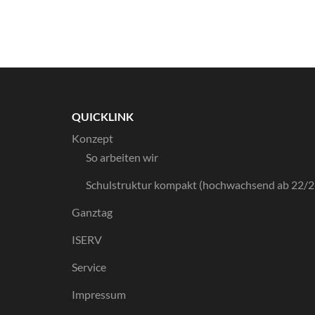
QUICKLINK
Konzept
So arbeiten wir
Schulstruktur kompakt (hochwachsend ab 22/2
Ganztag
ISERV
Service
Impressum