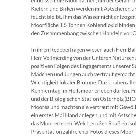
entkusselt die Moorflächen, um der Gefahr
Kiefern und Birken werden mit Astscheren u
feucht bleibt, ihm das Wasser nicht entzog
Moorfläche 1,5 Tonnen Kohlendioxid binden 
den Zusammenhang zwischen Handeln vor O
In ihren Redebeiträgen wiesen auch Herr B
Herr Vollmerding von der Unteren Naturschu
positiven Folgen des Engagements unserer S
Mädchen und Jungen auch vertraut gemacht m
Wichtigkeit lokaler Biotope. Dazu haben all
Kennlerntag im Heilsmoor erleben dürfen. Fr
und der Biologischen Station Osterholz (BIO
Moores und machten sie vertraut mit Gewöll
ein erstes Mal Hand anlegen und mit Astsche
das Moor erleben. Welch großen Spaß ein solc
Präsentation zahlreicher Fotos dieses Moor