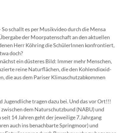
– So schallt es per Musikvideo durch die Mensa
ie Übergabe der Moorpatenschaft an den aktuellen
 denen Herr Köhring die SchülerInnen konfrontiert,
etwa doch?
zunächst ein düsteres Bild: Immer mehr Menschen,
zierte reine Naturflächen, die den Kohlendioxid-
en, die aus dem Pariser Klimaschutzabkommen
 Jugendliche tragen dazu bei. Und das vor Ort!!!
aft zwischen dem Naturschutzbund (NABU) und
eit 14 Jahren geht der jeweilige 7.Jahrgang
Jahren auch ins benachbarte Springmoor) und