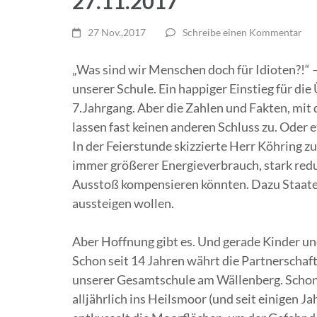
27.11.2017
27 Nov.,2017
Schreibe einen Kommentar
„Was sind wir Menschen doch für Idioten?!“ 
unserer Schule. Ein happiger Einstieg für d
7.Jahrgang. Aber die Zahlen und Fakten, mit
lassen fast keinen anderen Schluss zu. Oder 
In der Feierstunde skizzierte Herr Köhring 
immer größerer Energieverbrauch, stark redu
Ausstoß kompensieren könnten. Dazu Staat
aussteigen wollen.
Aber Hoffnung gibt es. Und gerade Kinder und
Schon seit 14 Jahren währt die Partnersch
unserer Gesamtschule am Wällenberg. Schon s
alljährlich ins Heilsmoor (und seit einigen 