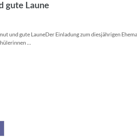
d gute Laune
t und gute LauneDer Einladung zum diesjährigen Ehemali
chülerinnen …