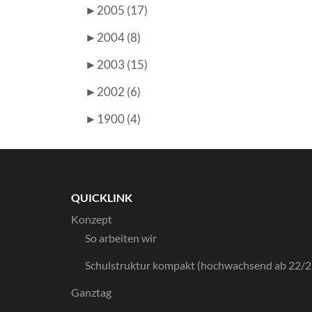
►
2005 (17)
►
2004 (8)
►
2003 (15)
►
2002 (6)
►
1900 (4)
QUICKLINK
Konzept
So arbeiten wir
Schulstruktur kompakt (hochwachsend ab 22/2
Ganztag