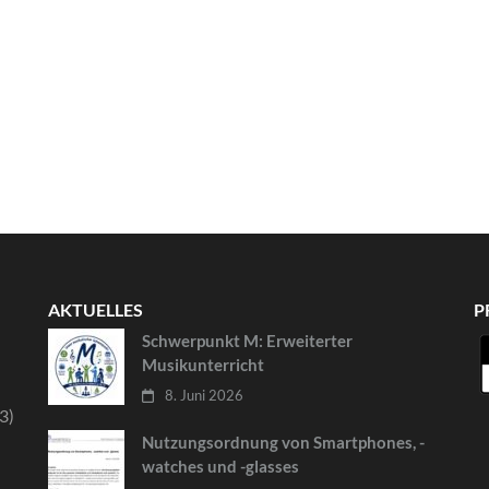
AKTUELLES
P
Schwerpunkt M: Erweiterter
Musikunterricht
8. Juni 2026
3)
Nutzungsordnung von Smartphones, -
watches und -glasses