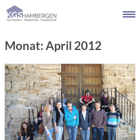
Zum
Inhalt
springen
(Enter
drücken)
Monat:
April 2012