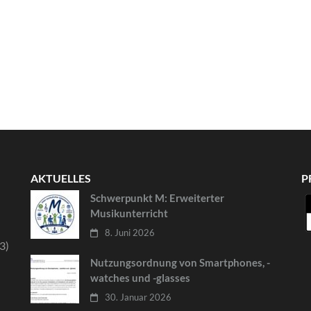
AKTUELLES
P
Schwerpunkt M: Erweiterter
Musikunterricht
8. Juni 2026
3)
Nutzungsordnung von Smartphones, -
watches und -glasses
30. Januar 2026