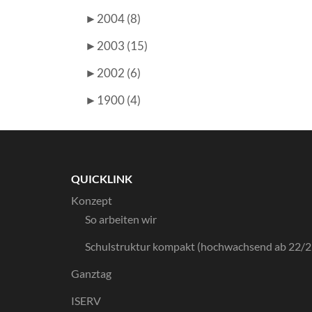
►
2004 (8)
►
2003 (15)
►
2002 (6)
►
1900 (4)
QUICKLINK
Konzept
So arbeiten wir
Schulstruktur kompakt (hochwachsend ab 22/2
Ganztag
ISERV