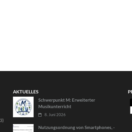
AKTUELLES
P
Schwerpunkt M: Erweiterter
Musikunterricht
8. Juni 2026
3)
Nutzungsordnung von Smartphones, -