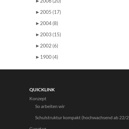
►
2006 (20)
►
2005 (17)
►
2004 (8)
►
2003 (15)
►
2002 (6)
►
1900 (4)
QUICKLINK
Konzept
So arbeiten wir
Schulstruktur kompakt (hochwachsend ab 22/2
Ganztag