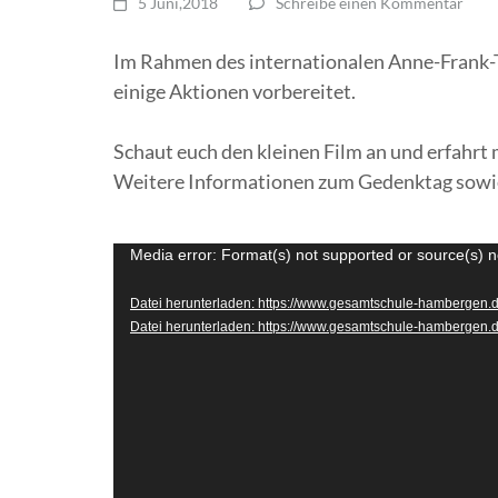
5 Juni,2018
Schreibe einen Kommentar
Im Rahmen des internationalen Anne-Frank-T
einige Aktionen vorbereitet.
Schaut euch den kleinen Film an und erfahrt 
Weitere Informationen zum Gedenktag sowie 
Video-
Media error: Format(s) not supported or source(s) n
Player
Datei herunterladen: https://www.gesamtschule-hambergen.
Datei herunterladen: https://www.gesamtschule-hambergen.