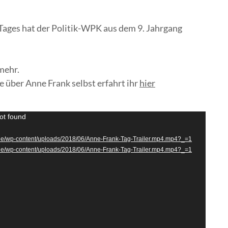
ages hat der Politik-WPK aus dem 9. Jahrgang
mehr.
über Anne Frank selbst erfahrt ihr
hier
ot found
de/wp-content/uploads/2018/06/Anne-Frank-Tag-Trailer.mp4.mp4?_=1
de/wp-content/uploads/2018/06/Anne-Frank-Tag-Trailer.mp4.mp4?_=1