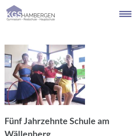
Zum
Inhalt
springen
(Enter
drücken)
Fünf Jahrzehnte Schule am
Wällenberg