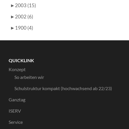
►
2003 (15)
►
2002 (6)
►
1900 (4)
QUICKLINK
Konzept
So arbeiten wir
Schulstruktur kompakt (hochwachsend ab 22/23)
Ganztag
ISERV
Service