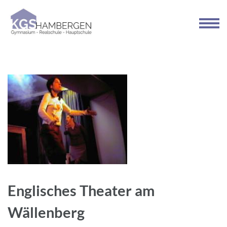
Zum
Inhalt
springen
(Enter
drücken)
Englisches Theater am
Wällenberg