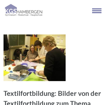
Zum
Inhalt
springen
(Enter
drücken)
Textilfortbildung: Bilder von der
Textilfortbildung zum Thema