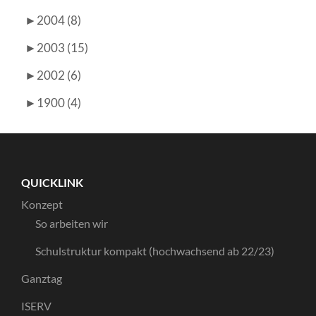
►
2004 (8)
►
2003 (15)
►
2002 (6)
►
1900 (4)
QUICKLINK
Konzept
So arbeiten wir
Schulstruktur kompakt (hochwachsend ab 22/23)
Ganztag
ISERV