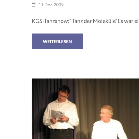
11 Dez.,2009
KGS-Tanzshow:“Tanz der Moleküle“Es war ein
WEITERLESEN