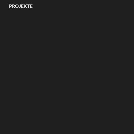
PROJEKTE
Copyright ©2026
Gesamtschule am Wällenberg
.