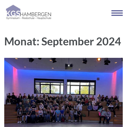
Zum
Inhalt
springen
(Enter
drücken)
Monat:
September 2024