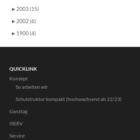
►
2003 (15)
►
2002 (6)
►
1900 (4)
QUICKLINK
Konzept
So arbeiten wir
Schulstruktur kompakt (hochwachsend ab 22/23)
Ganztag
ISERV
Service