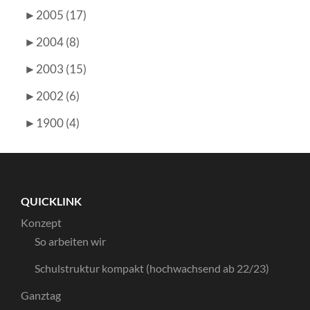
►
2005 (17)
►
2004 (8)
►
2003 (15)
►
2002 (6)
►
1900 (4)
QUICKLINK
Konzept
So arbeiten wir
Schulstruktur kompakt (hochwachsend ab 22/23)
Ganztag