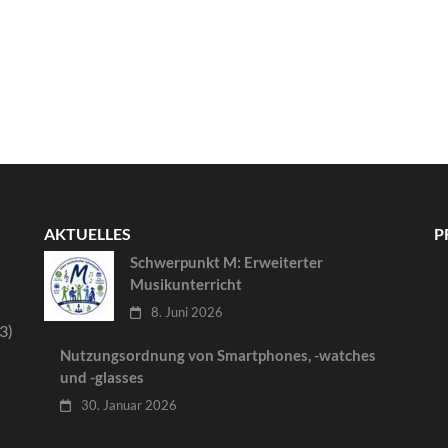
AKTUELLES
P
Schwerpunkt M: Erweiterter
Musikunterricht
8. Juni 2026
3)
Nutzungsordnung von Smartphones, -watches
und -glasses
30. Januar 2026