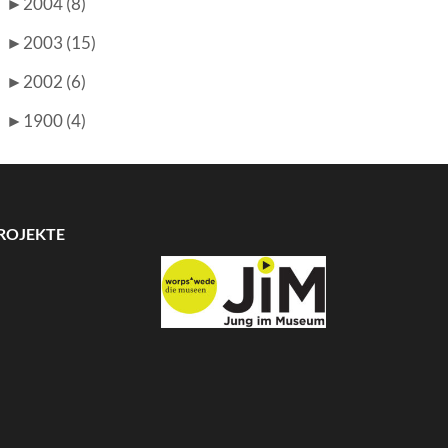
►
2004 (8)
►
2003 (15)
►
2002 (6)
►
1900 (4)
ROJEKTE