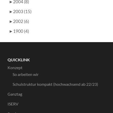
►
2004 (8)
►
2003 (15)
►
2002 (6)
►
1900 (4)
QUICKLINK
Konzept
So arbeiten wir
Schulstruktur kompakt (hochwachsend ab 22/23)
Ganztag
ISERV